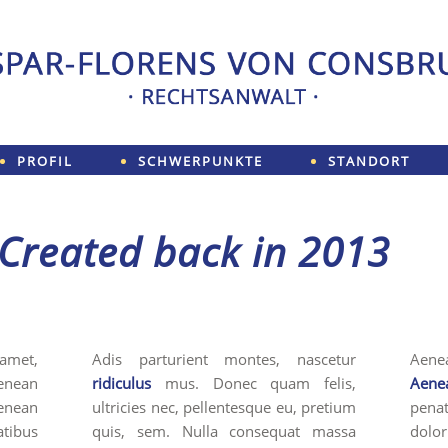
PROFIL
SCHWERPUNKTE
STANDORT
 Created back in 2013
met,
Adis parturient montes, nascetur
Aene
Aenean
ridiculus
mus. Donec quam felis,
Aene
enean
ultricies nec, pellentesque eu, pretium
pena
atibus
quis, sem. Nulla consequat massa
dolo