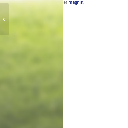
et
magnis.
MacBook PRO & SSD