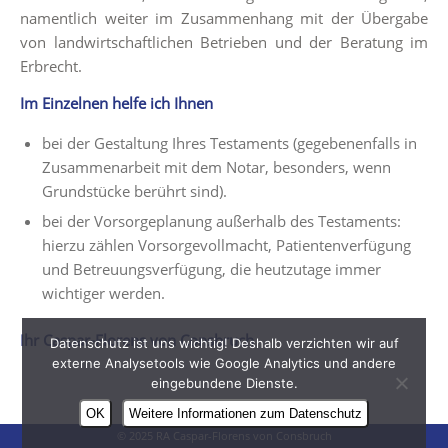
namentlich weiter im Zusammenhang mit der Übergabe
von landwirtschaftlichen Betrieben und der Beratung im
Erbrecht.
Im Einzelnen helfe ich Ihnen
bei der Gestaltung Ihres Testaments (gegebenenfalls in
Zusammenarbeit mit dem Notar, besonders, wenn
Grundstücke berührt sind).
bei der Vorsorgeplanung außerhalb des Testaments:
hierzu zählen Vorsorgevollmacht, Patientenverfügung
und Betreuungsverfügung, die heutzutage immer
wichtiger werden.
Ihr
Caspar-Florens von Consbruch
Datenschutz ist uns wichtig! Deshalb verzichten wir auf
externe Analysetools wie Google Analytics und andere
eingebundene Dienste.
OK
Weitere Informationen zum Datenschutz
© 2025 RA Caspar-Florens von Consbruch